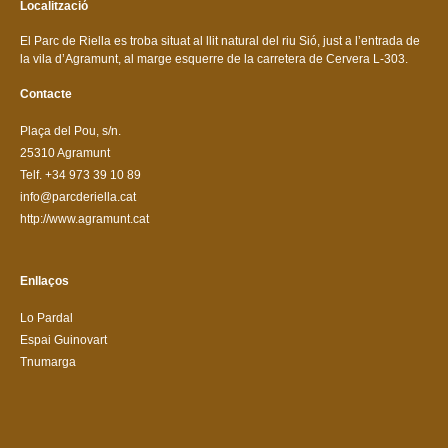
Localització
El Parc de Riella es troba situat al llit natural del riu Sió, just a l’entrada de
la vila d’Agramunt, al marge esquerre de la carretera de Cervera L-303.
Contacte
Plaça del Pou, s/n.
25310 Agramunt
Telf. +34 973 39 10 89
info@parcderiella.cat
http://www.agramunt.cat
Enllaços
Lo Pardal
Espai Guinovart
Tnumarga